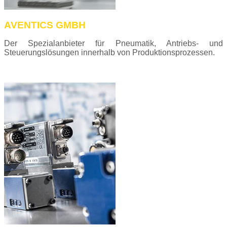
Group
AVENTICS GMBH
Robert
Bosch
Der Spezialanbieter für Pneumatik, Antriebs- und
GmbH
Steuerungslösungen innerhalb von Produktionsprozessen.
Emerson/Asco
Contact ☰
Imprint/Data
protection