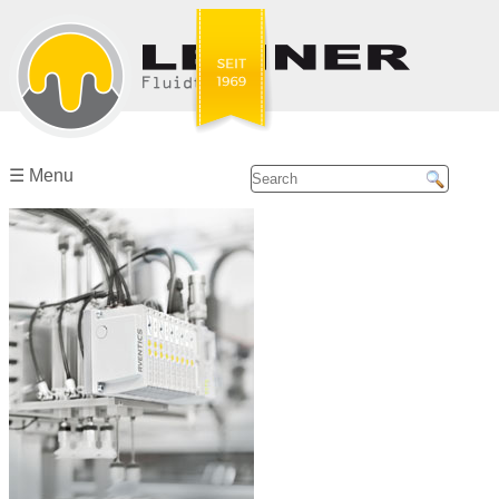
Home
Company ☰
☰ Menu
Our
partners
Services
Service
Center ☰
Emerson/Aventics
Bosch
Rexroth